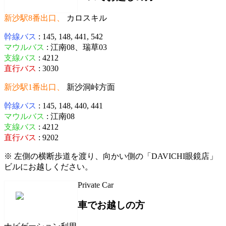
新沙駅8番出口、
カロスキル
幹線バス
: 145, 148, 441, 542
マウルバス
: 江南08、瑞草03
支線バス
: 4212
直行バス
: 3030
新沙駅1番出口、
新沙洞峠方面
幹線バス
: 145, 148, 440, 441
マウルバス
: 江南08
支線バス
: 4212
直行バス
: 9202
※ 左側の横断歩道を渡り、向かい側の「DAVICHI眼鏡店」
ビルにお越しください。
Private Car
車でお越しの方