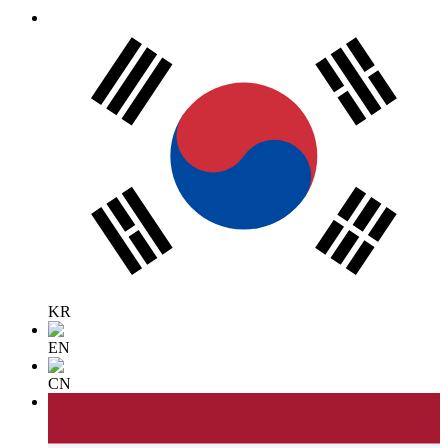
KR
EN
CN